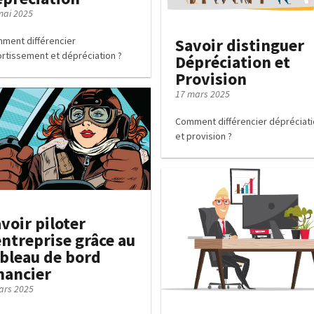
mai 2025
ment différencier
Savoir distinguer
rtissement et dépréciation ?
Dépréciation et
Provision
17 mars 2025
Comment différencier dépréciat
et provision ?
voir piloter
entreprise grâce au
bleau de bord
nancier
ars 2025