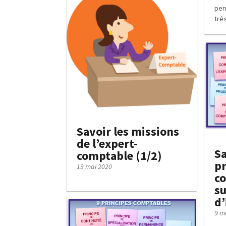
per
trés
Savoir les missions
de l’expert-
Sa
comptable (1/2)
pr
19 mai 2020
co
su
d’
9 m