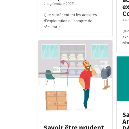
1 septembre 2025
ex
Co
Que représentent les activités
4 a
d’exploitation du compte de
résultat ?
Que
exc
rés
Sa
A
Savoir être prudent
Dé