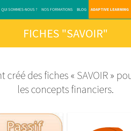
QUI SOMMES-NOUS ?
NOS FORMATIONS
BLOG
ADAPTIVE LEARNING
FICHES "SAVOIR"
nt créé des fiches « SAVOIR » p
les concepts financiers.