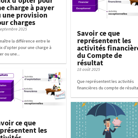
oix d’opter pour
e charge à payer
 une provision
ur charges
septembre 2025
Savoir ce que
représentent les
naître la différence entre le
activités financièr
ix d’opter pour une charge à
du Compte de
er ou une...
résultat
18 août 2025
Que représentent les activités
financières du compte de résulta
voir ce que
présentent les
tivités