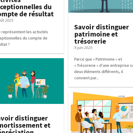
ceptionnelles du
mpte de résultat
oût 2025
Savoir distinguer
 représentent les activités
patrimoine et
eptionnelles du compte de
trésorerie
ultat ?
9 juin 2025
Parce que « Patrimoine » et
« Trésorerie » d’une entreprise s
deux éléments différents, il
convient par...
voir distinguer
mortissement et
préciation