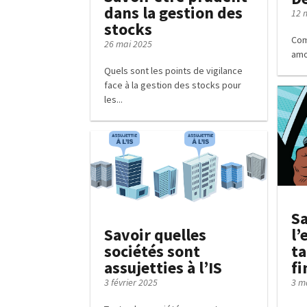
dans la gestion des
12 
stocks
Com
26 mai 2025
amo
Quels sont les points de vigilance
face à la gestion des stocks pour
les...
Sa
l’
Savoir quelles
ta
sociétés sont
fi
assujetties à l’IS
3 m
3 février 2025