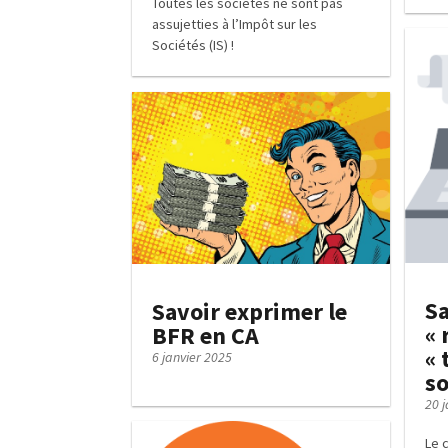
Toutes les sociétés ne sont pas
assujetties à l’Impôt sur les
Sociétés (IS) !
Sa
Savoir exprimer le
« 
BFR en CA
« 
6 janvier 2025
s
20 
Le c