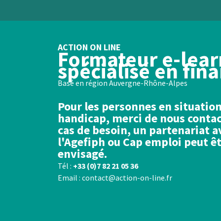
ACTION ON LINE
Formateur e-lear
spécialisé en fin
Basé en région Auvergne-Rhône-Alpes
Pour les personnes en situatio
handicap, merci de nous contac
cas de besoin, un partenariat a
l'Agefiph ou Cap emploi peut ê
envisagé.
Tél :
+33 (0)7 82 21 05 36
Email : contact@action-on-line.fr