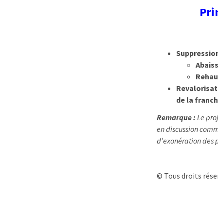
Pri
Suppression
Abaiss
Rehaus
Revalorisati
de la franc
Remarque :
Le pro
en discussion comm
d’exonération des p
© Tous droits rése