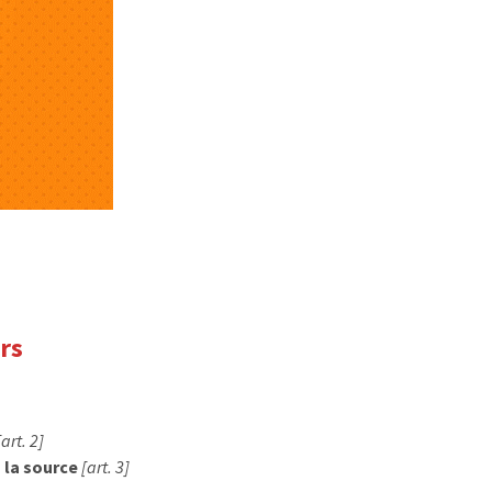
rs
[art. 2]
 la source
[art. 3]