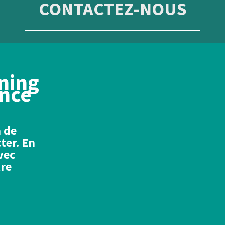
CONTACTEZ-NOUS
ning
ance
n de
ter. En
vec
tre