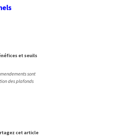
nels
énéfices et seuils
 amendements sont
tion des plafonds
rtagez cet article