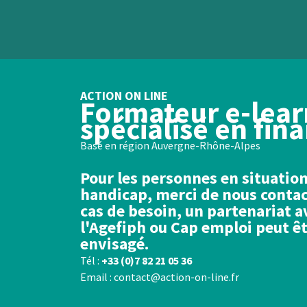
ACTION ON LINE
Formateur e-lear
spécialisé en fin
Basé en région Auvergne-Rhône-Alpes
Pour les personnes en situatio
handicap, merci de nous contac
cas de besoin, un partenariat a
l'Agefiph ou Cap emploi peut ê
envisagé.
Tél :
+33 (0)7 82 21 05 36
Email : contact@action-on-line.fr