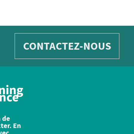
CONTACTEZ-NOUS
ning
ance
n de
ter. En
vec