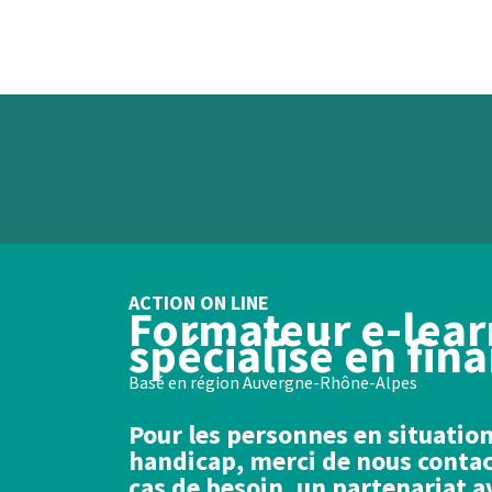
ACTION ON LINE
Formateur e-lear
spécialisé en fin
Basé en région Auvergne-Rhône-Alpes
Pour les personnes en situatio
handicap, merci de nous contac
cas de besoin, un partenariat a