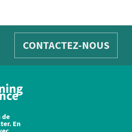
CONTACTEZ-NOUS
ning
ance
n de
ter. En
vec