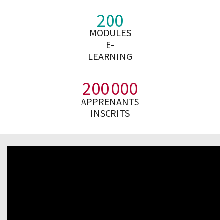
2
0
0
MODULES
E-
LEARNING
2
0
0
0
0
0
APPRENANTS
INSCRITS